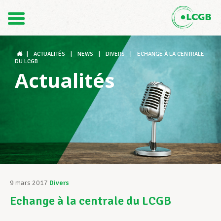
Contact
FR
DE
|
ACTUALITÉS
|
NEWS
|
DIVERS
|
ECHANGE À LA CENTRALE
DU LCGB
Actualités
Le LCGB
Structures syndicales
Assistance au Travail
9 mars 2017
Divers
Echange à la centrale du LCGB
Vos droits