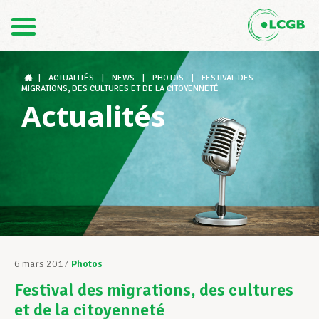
Contact
FR
DE
|
ACTUALITÉS
|
NEWS
|
PHOTOS
|
FESTIVAL DES
MIGRATIONS, DES CULTURES ET DE LA CITOYENNETÉ
Actualités
Le LCGB
Structures syndicales
Assistance au Travail
6 mars 2017
Photos
Festival des migrations, des cultures
Vos droits
et de la citoyenneté