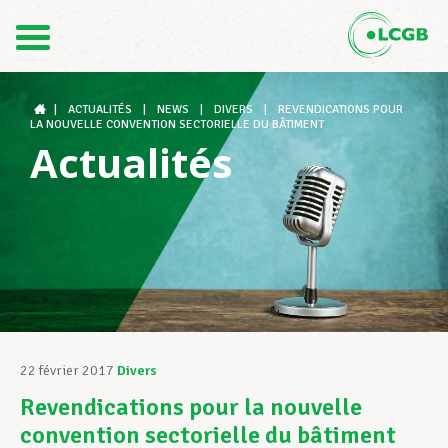
Contact
FR
DE
|
ACTUALITÉS
|
NEWS
|
DIVERS
|
REVENDICATIONS POUR
LA NOUVELLE CONVENTION SECTORIELLE DU BÂTIMENT
Actualités
Le LCGB
Structures syndicales
Assistance au Travail
22 février 2017
Divers
Revendications pour la nouvelle
Vos droits
convention sectorielle du bâtiment