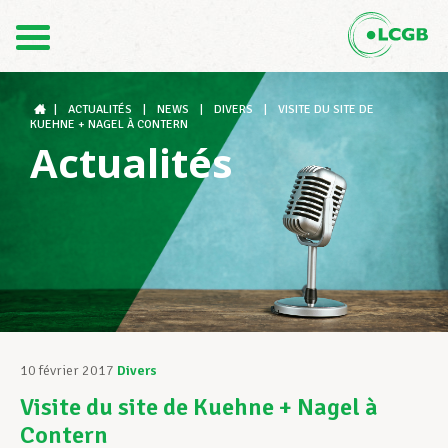
Contact
FR
DE
|
ACTUALITÉS
|
NEWS
|
DIVERS
|
VISITE DU SITE DE
KUEHNE + NAGEL À CONTERN
Actualités
Le LCGB
Structures syndicales
Assistance au Travail
10 février 2017
Divers
Visite du site de Kuehne + Nagel à
Vos droits
Contern