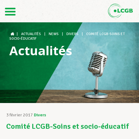
Contact
FR
DE
|
ACTUALITÉS
|
NEWS
|
DIVERS
|
COMITÉ LCGB-SOINS ET
SOCIO-ÉDUCATIF
Actualités
Le LCGB
Structures syndicales
Assistance au Travail
3 février 2017
Divers
Comité LCGB-Soins et socio-éducatif
Vos droits