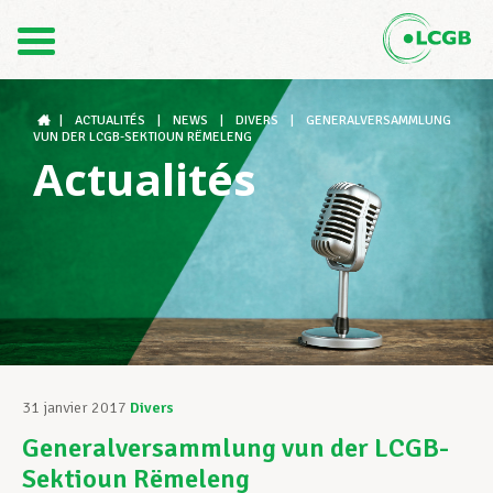
Contact
FR
DE
|
ACTUALITÉS
|
NEWS
|
DIVERS
|
GENERALVERSAMMLUNG
VUN DER LCGB-SEKTIOUN RËMELENG
Actualités
Le LCGB
Structures syndicales
Assistance au Travail
31 janvier 2017
Divers
Generalversammlung vun der LCGB-
Vos droits
Sektioun Rëmeleng