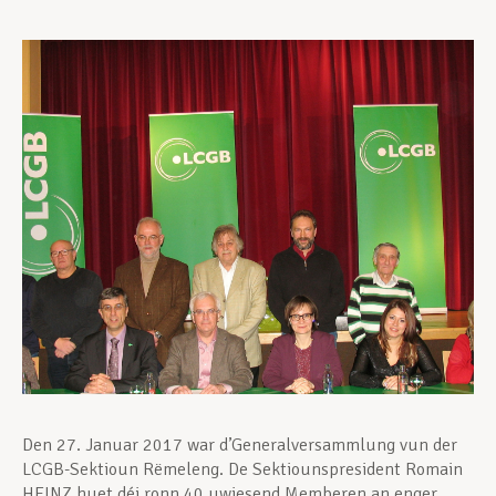
Assistance en vie privée
Développement professionnel
Devenir Membre
Actualités
Den
27. Januar 2017 war d’Generalversammlung vun der
LCGB-Sektioun Rëmeleng. De Sektiounspresident Romain
HEINZ huet déi ronn 40 uwiesend Memberen an enger