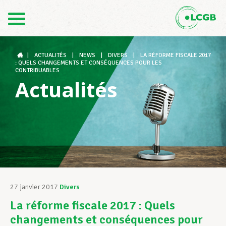
Contact
FR
DE
|
ACTUALITÉS
|
NEWS
|
DIVERS
|
LA RÉFORME FISCALE 2017
: QUELS CHANGEMENTS ET CONSÉQUENCES POUR LES
CONTRIBUABLES
Actualités
Le LCGB
Structures syndicales
Assistance au Travail
27 janvier 2017
Divers
La réforme fiscale 2017 : Quels
Vos droits
changements et conséquences pour