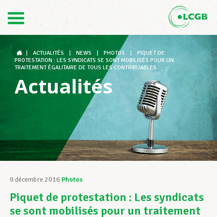
Contact
FR
DE
|
ACTUALITÉS
|
NEWS
|
PHOTOS
|
PIQUET DE
PROTESTATION : LES SYNDICATS SE SONT MOBILISÉS POUR UN
TRAITEMENT ÉGALITAIRE DE TOUS LES CONTRIBUABLES
Actualités
Le LCGB
Structures syndicales
Assistance au Travail
9 décembre 2016
Photos
Piquet de protestation : Les syndicats
Vos droits
se sont mobilisés pour un traitement