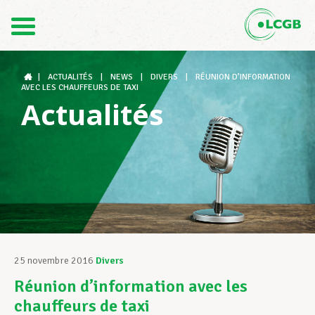
Contact
FR
DE
|
ACTUALITÉS
|
NEWS
|
DIVERS
|
RÉUNION D’INFORMATION
AVEC LES CHAUFFEURS DE TAXI
Actualités
Le LCGB
Structures syndicales
Assistance au Travail
25 novembre 2016
Divers
Réunion d’information avec les
Vos droits
chauffeurs de taxi