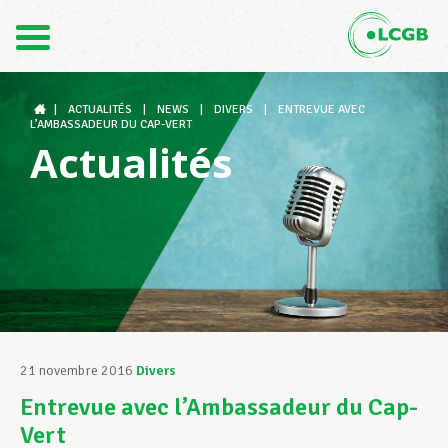
Contact
FR
DE
|
ACTUALITÉS
|
NEWS
|
DIVERS
|
ENTREVUE AVEC
L’AMBASSADEUR DU CAP-VERT
Actualités
Le LCGB
Structures syndicales
Assistance au Travail
21 novembre 2016
Divers
Entrevue avec l’Ambassadeur du Cap-
Vos droits
Vert