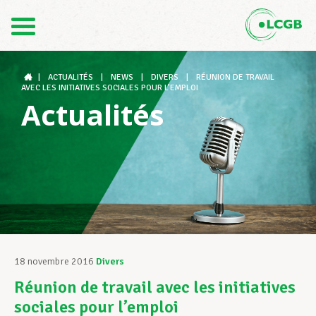
Contact
FR
DE
|
ACTUALITÉS
|
NEWS
|
DIVERS
|
RÉUNION DE TRAVAIL
AVEC LES INITIATIVES SOCIALES POUR L’EMPLOI
Actualités
Le LCGB
Structures syndicales
Assistance au Travail
18 novembre 2016
Divers
Réunion de travail avec les initiatives
Vos droits
sociales pour l’emploi