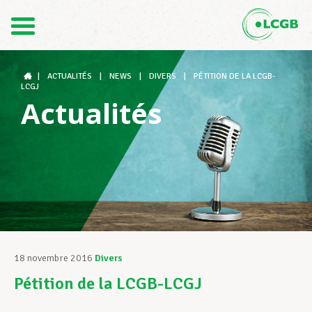
Contact
FR
DE
|
ACTUALITÉS
|
NEWS
|
DIVERS
|
PÉTITION DE LA LCGB-
LCGJ
Actualités
Le LCGB
Structures syndicales
Assistance au Travail
18 novembre 2016
Divers
Pétition de la LCGB-LCGJ
Vos droits