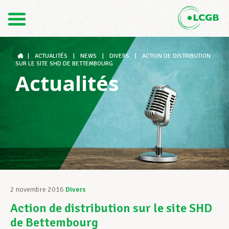
Contact
FR
DE
|
ACTUALITÉS
|
NEWS
|
DIVERS
|
ACTION DE DISTRIBUTION
SUR LE SITE SHD DE BETTEMBOURG
Actualités
Le LCGB
Structures syndicales
Assistance au Travail
2 novembre 2016
Divers
Action de distribution sur le site SHD
Vos droits
de Bettembourg