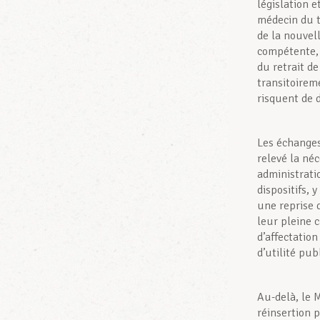
législation e
médecin du t
de la nouvel
compétente, 
du retrait d
transitoirem
risquent de 
Les échanges
relevé la né
administrati
dispositifs, 
une reprise 
leur pleine c
d’affectatio
d’utilité pub
Au-delà, le M
réinsertion p