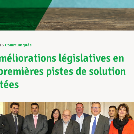
16
Communiqués
méliorations législatives en
 premières pistes de solution
tées