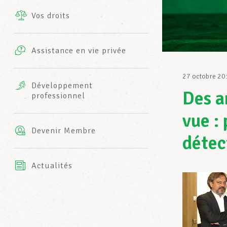
Vos droits
Prestations complémentaires
Charte
Photos
Assistance en vie privée
Harmonie Mutuelle
Bureaux INFO-CENTER
27 octobre 20
Vidéos
Développement
Des a
professionnel
Assurance AXA
L’équipe LCGB
vue :
Devenir Membre
détec
Actualités