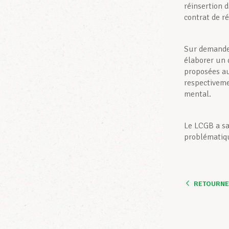
réinsertion d
contrat de r
Sur demande 
élaborer un 
proposées au
respectiveme
mental.
Le LCGB a sa
problématiqu
RETOURNER