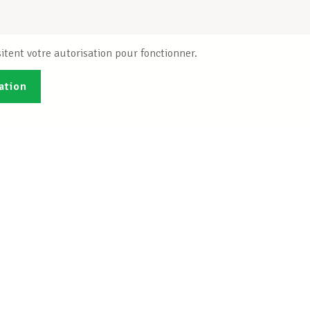
itent votre autorisation pour fonctionner.
ation
Publications
B
Je veux m'inscrire