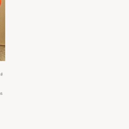
té
ns