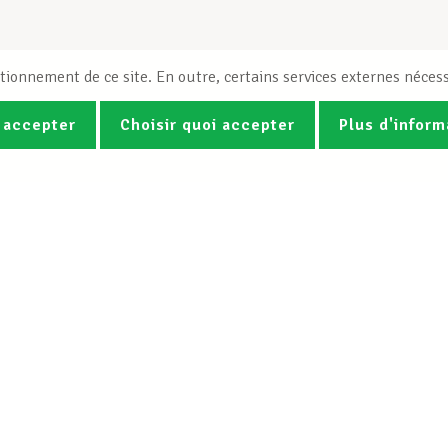
tionnement de ce site. En outre, certains services externes nécess
 accepter
Choisir quoi accepter
Plus d'inform
Photos
Vidéos
ez la newsletter Spotlight du LCG