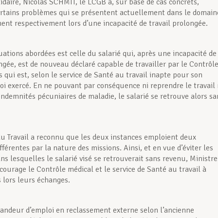
lidaire, Nicolas SCHMIT, le LCGB a, sur base de cas concrets,
rtains problèmes qui se présentent actuellement dans le domain
ent respectivement lors d’une incapacité de travail prolongée.
uations abordées est celle du salarié qui, après une incapacité de
ongée, est de nouveau déclaré capable de travailler par le Contrôl
 qui est, selon le service de Santé au travail inapte pour son
oi exercé. En ne pouvant par conséquence ni reprendre le travail 
indemnités pécuniaires de maladie, le salarié se retrouve alors sa
du Travail a reconnu que les deux instances emploient deux
férentes par la nature des missions. Ainsi, et en vue d’éviter les
ns lesquelles le salarié visé se retrouverait sans revenu, Ministre
courage le Contrôle médical et le service de Santé au travail à
s lors leurs échanges.
andeur d’emploi en reclassement externe selon l’ancienne