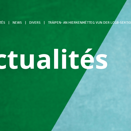
TÉS
|
NEWS
|
DIVERS
|
TRÄIPEN- AN HIERKENMËTTEG VUN DER LCGB-SEKTI
ctualités