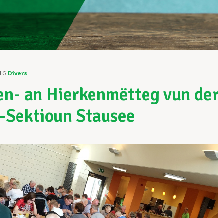
16
Divers
en- an Hierkenmëtteg vun de
Sektioun Stausee