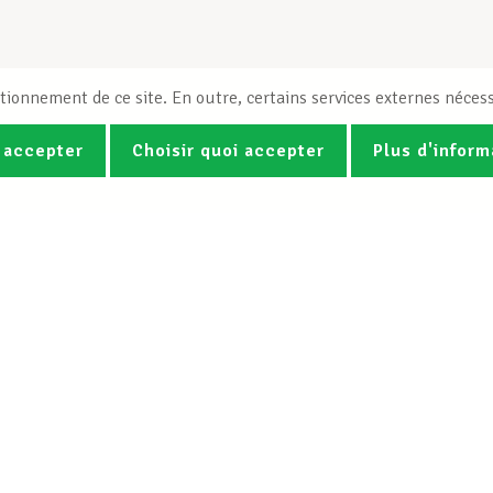
tionnement de ce site. En outre, certains services externes nécess
 accepter
Choisir quoi accepter
Plus d'inform
Photos
Vidéos
ez la newsletter Spotlight du LCG