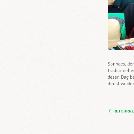
Sonndes, den
traditionell
dësen Dag be
direkt weide
RETOURNER