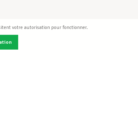
itent votre autorisation pour fonctionner.
ation
Publications
B
Je veux m'inscrire