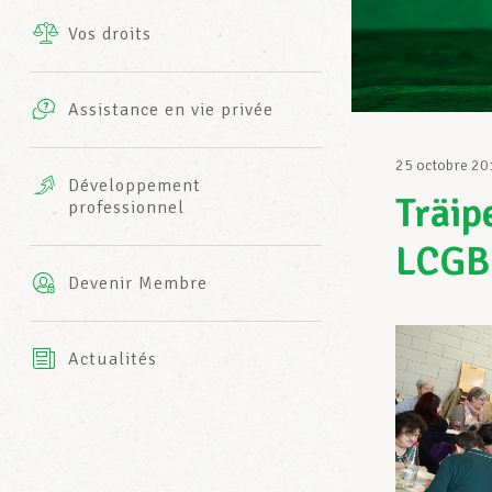
Vos droits
Prestations complémentaires
Charte
Photos
Assistance en vie privée
Harmonie Mutuelle
Bureaux INFO-CENTER
25 octobre 20
Vidéos
Développement
Träip
professionnel
Assurance AXA
L’équipe LCGB
LCGB-
Devenir Membre
Actualités