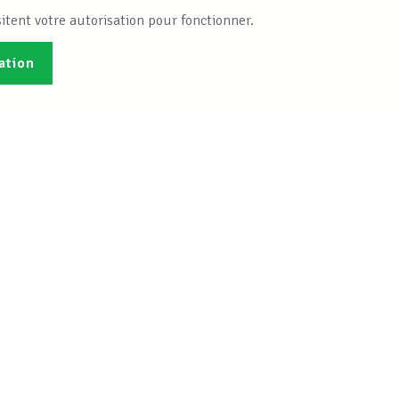
itent votre autorisation pour fonctionner.
ation
Publications
B
Je veux m'inscrire
Info-Center
 droit social
Bureaux INFO-CENTER