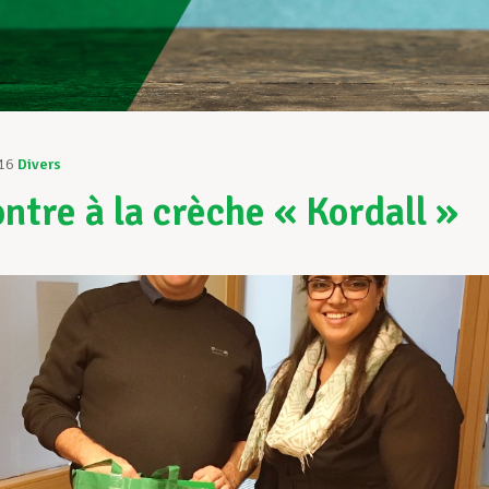
16
Divers
ntre à la crèche « Kordall »