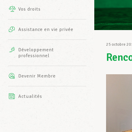
Vos droits
Prestations complémentaires
Charte
Photos
Assistance en vie privée
Harmonie Mutuelle
Bureaux INFO-CENTER
25 octobre 20
Vidéos
Développement
Renco
professionnel
Assurance AXA
L’équipe LCGB
Devenir Membre
Actualités