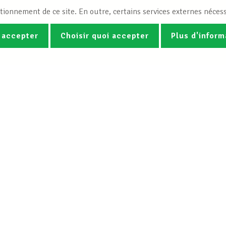
tionnement de ce site. En outre, certains services externes nécess
 accepter
Choisir quoi accepter
Plus d'inform
Photos
Vidéos
ez la newsletter Spotlight du LCG
Le LCGB
Nos services
Charte
Droit du travail &