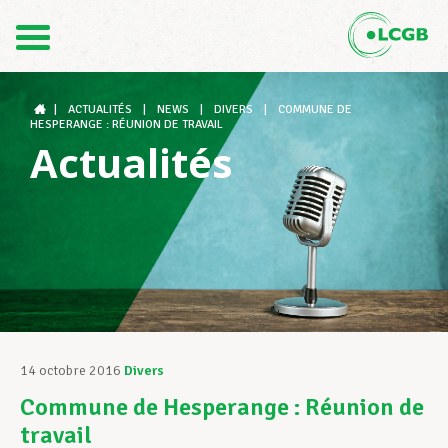
Contact
FR
DE
|
ACTUALITÉS
|
NEWS
|
DIVERS
|
COMMUNE DE
HESPERANGE : RÉUNION DE TRAVAIL
Actualités
Le LCGB
Structures syndicales
Assistance au Travail
14 octobre 2016
Divers
Commune de Hesperange : Réunion de
Vos droits
travail