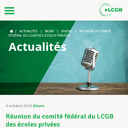
Contact
FR
DE
|
ACTUALITÉS
|
NEWS
|
DIVERS
|
RÉUNION DU COMITÉ
FÉDÉRAL DU LCGB DES ÉCOLES PRIVÉES
Actualités
Le LCGB
Structures syndicales
Assistance au Travail
5 octobre 2016
Divers
Réunion du comité fédéral du LCGB
Vos droits
des écoles privées