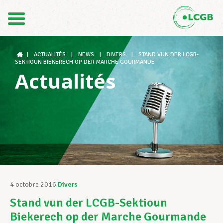
Contact
FR
DE
|
ACTUALITÉS
|
NEWS
|
DIVERS
|
STAND VUN DER LCGB-
SEKTIOUN BIEKERECH OP DER MARCHE GOURMANDE
Actualités
Le LCGB
Structures syndicales
Assistance au Travail
4 octobre 2016
Divers
Stand vun der LCGB-Sektioun
Vos droits
Biekerech op der Marche Gourmande