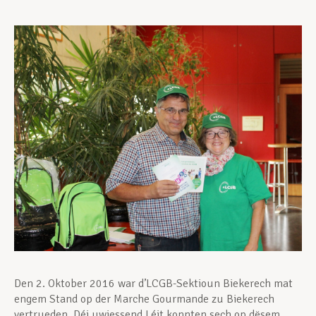
Assistance en vie privée
Développement professionnel
Devenir Membre
Actualités
Den 2. Oktober 2016 war d’LCGB-Sektioun Biekerech mat
engem Stand op der Marche Gourmande zu Biekerech
vertrueden.
Déi uwiessend Léit konnten sech op dësem