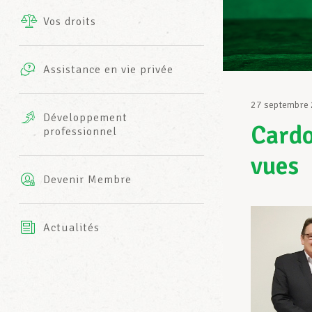
Vos droits
Prestations complémentaires
Charte
Photos
Assistance en vie privée
Harmonie Mutuelle
Bureaux INFO-CENTER
27 septembre
Vidéos
Développement
Cardo
professionnel
Assurance AXA
L’équipe LCGB
vues
Devenir Membre
Actualités