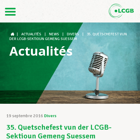
Contact
FR
DE
|
ACTUALITÉS
|
NEWS
|
DIVERS
|
35. QUETSCHEFEST VUN
DER LCGB-SEKTIOUN GEMENG SUESSEM
Actualités
Le LCGB
Structures syndicales
Assistance au Travail
19 septembre 2016
Divers
35. Quetschefest vun der LCGB-
Vos droits
Sektioun Gemeng Suessem