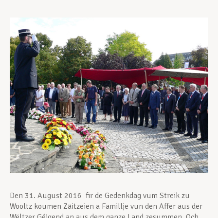
Assistance en vie privée
Développement professionnel
Devenir Membre
Actualités
Den 31. August 2016 fir de Gedenkdag vum Streik zu
Wooltz koumen Zäitzeien a Famillje vun den Affer aus der
Wëltzer Géigend an aus dem ganze Land zesummen. Och