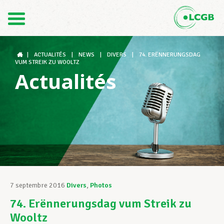
Contact
FR
DE
|
ACTUALITÉS
|
NEWS
|
DIVERS
|
74. ERËNNERUNGSDAG
VUM STREIK ZU WOOLTZ
Actualités
Le LCGB
Structures syndicales
Assistance au Travail
7 septembre 2016
Divers
,
Photos
74. Erënnerungsdag vum Streik zu
Vos droits
Wooltz