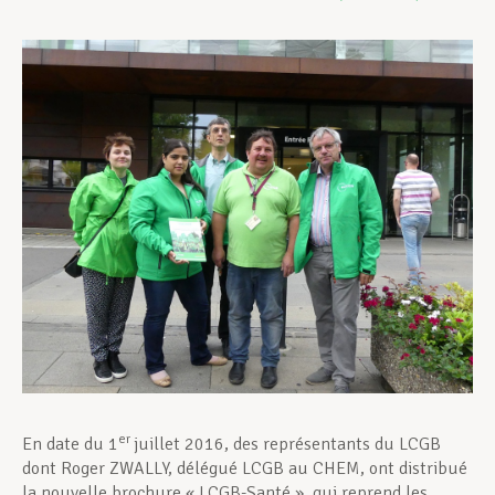
Assistance en vie privée
Développement professionnel
Devenir Membre
Actualités
er
En date du 1
juillet 2016, des représentants du LCGB
dont Roger ZWALLY, délégué LCGB au CHEM, ont distribué
la nouvelle brochure « LCGB-Santé », qui reprend les