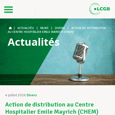
Contact
FR
DE
|
ACTUALITÉS
|
NEWS
|
DIVERS
|
ACTION DE DISTRIBUTION
AU CENTRE HOSPITALIER EMILE MAYRICH (CHEM)
Actualités
Le LCGB
Structures syndicales
Assistance au Travail
4 juillet 2016
Divers
Action de distribution au Centre
Vos droits
Hospitalier Emile Mayrich (CHEM)