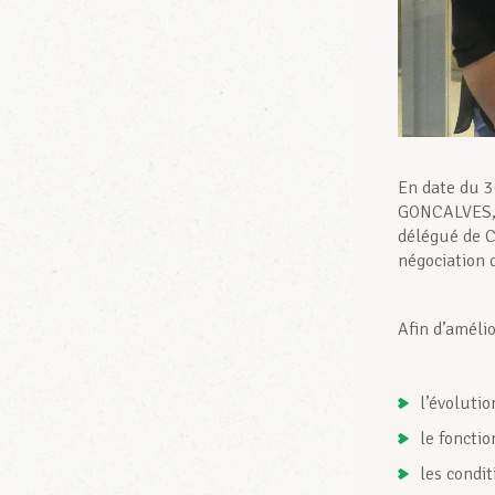
En date du 3
GONCALVES, 
délégué de C
négociation d
Afin d’améli
l’évolutio
le foncti
les condit