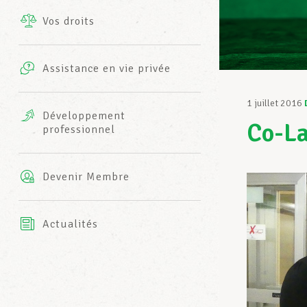
Vos droits
Prestations complémentaires
Charte
Photos
Assistance en vie privée
Harmonie Mutuelle
Bureaux INFO-CENTER
1 juillet 2016
Vidéos
Développement
Co-La
professionnel
Assurance AXA
L’équipe LCGB
Devenir Membre
Actualités