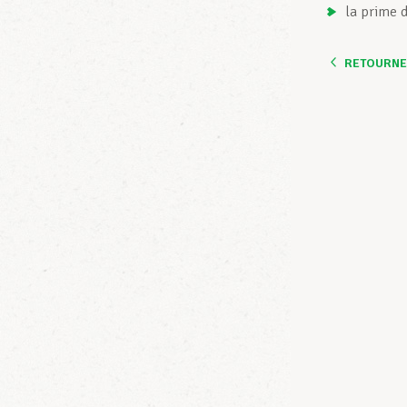
la prime 
RETOURNER