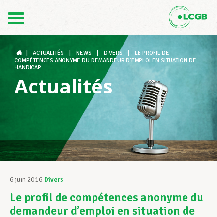
Contact
FR
DE
|
ACTUALITÉS
|
NEWS
|
DIVERS
|
LE PROFIL DE
COMPÉTENCES ANONYME DU DEMANDEUR D’EMPLOI EN SITUATION DE
HANDICAP
Actualités
Le LCGB
Structures syndicales
Assistance au Travail
6 juin 2016
Divers
Le profil de compétences anonyme du
Vos droits
demandeur d’emploi en situation de