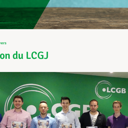
vers
on du LCGJ