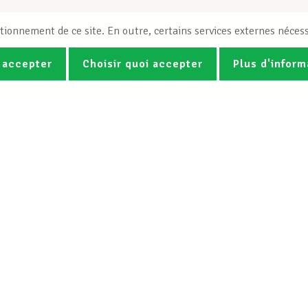
tionnement de ce site. En outre, certains services externes nécess
 accepter
Choisir quoi accepter
Plus d'inform
Photos
Vidéos
ez la newsletter Spotlight du LCG
Le LCGB
Nos services