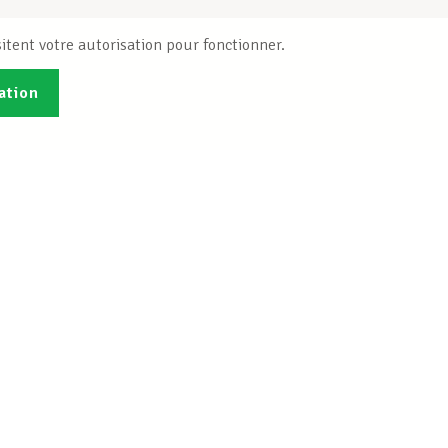
itent votre autorisation pour fonctionner.
ation
Publications
B
Je veux m'inscrire
Info-Center