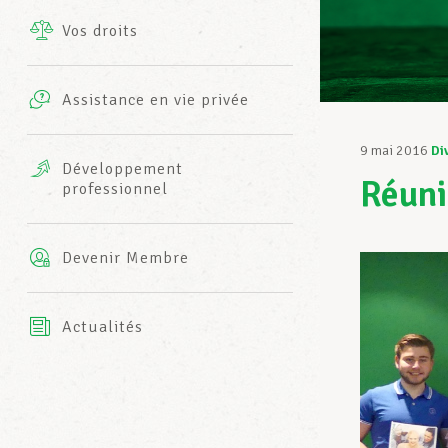
Vos droits
Prestations complémentaires
Charte
Photos
Assistance en vie privée
Harmonie Mutuelle
Bureaux INFO-CENTER
9 mai 2016
Di
Vidéos
Développement
Réuni
professionnel
Assurance AXA
L’équipe LCGB
Devenir Membre
Actualités