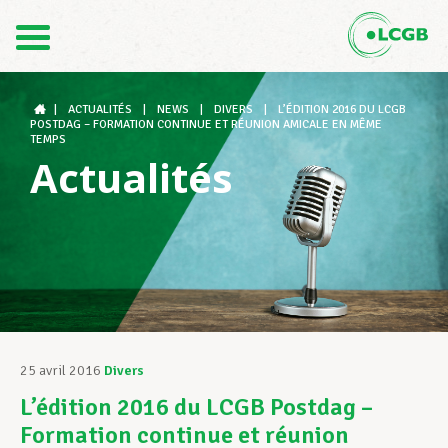
Contact
FR
DE
|
ACTUALITÉS
|
NEWS
|
DIVERS
|
L’ÉDITION 2016 DU LCGB
POSTDAG – FORMATION CONTINUE ET RÉUNION AMICALE EN MÊME
TEMPS
Actualités
Le LCGB
Structures syndicales
Assistance au Travail
25 avril 2016
Divers
L’édition 2016 du LCGB Postdag –
Vos droits
Formation continue et réunion