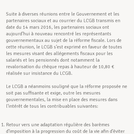
Suite à diverses réunions entre le Gouvernement et les
Assistance en vie privée
partenaires sociaux et au courrier du LCGB transmis en
date du 14 mars 2016, les partenaires sociaux ont
aujourd’hui à nouveau rencontré les représentants
Développement professionnel
gouvernementaux au sujet de la réforme fiscale. Lors de
cette réunion, le LCGB s’est exprimé en faveur de toutes
les mesures visant des allégements fiscaux pour les
salariés et les pensionnés dont notamment la
Devenir Membre
revalorisation du chèque repas à hauteur de 10,80 €
réalisée sur insistance du LCGB.
Actualités
Le LCGB a néanmoins souligné que la réforme proposée ne
soit pas suffisante et exige, outre les mesures
gouvernementales, la mise en place des mesures dans
l’intérêt de tous les contribuables suivantes:
Retour vers une adaptation régulière des barèmes
d’imposition à la progression du coût de la vie afin d’éviter