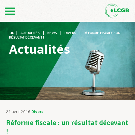
Contact
FR
DE
|
ACTUALITÉS
|
NEWS
|
DIVERS
|
RÉFORME FISCALE : UN
RÉSULTAT DÉCEVANT !
Actualités
Le LCGB
Structures syndicales
Assistance au Travail
21 avril 2016
Divers
Réforme fiscale : un résultat décevant
Vos droits
!