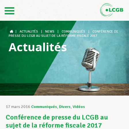
Contact
FR
DE
|
ACTUALITÉS
|
NEWS
|
COMMUNIQUÉS
|
CONFÉRENCE DE
PRESSE DU LCGB AU SUJET DE LA RÉFORME FISCALE 2017
Actualités
Le LCGB
Structures syndicales
Assistance au Travail
17 mars 2016
Communiqués
,
Divers
,
Vidéos
Conférence de presse du LCGB au
Vos droits
sujet de la réforme fiscale 2017