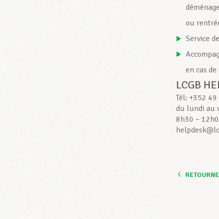
déménagem
ou rentré
Service d
Accompagn
en cas de
LCGB HE
Tél: +352 49
du lundi au 
8h30 – 12h0
helpdesk@lc
RETOURNER