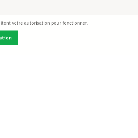
itent votre autorisation pour fonctionner.
ation
Publications
B
Je veux m'inscrire