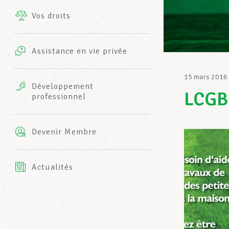
Vos droits
Prestations complémentaires
Charte
Photos
Assistance en vie privée
Harmonie Mutuelle
Bureaux INFO-CENTER
15 mars 2016
Vidéos
Développement
LCGB
professionnel
Assurance AXA
L’équipe LCGB
Devenir Membre
Actualités