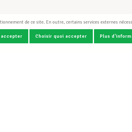
tionnement de ce site. En outre, certains services externes nécess
 accepter
Choisir quoi accepter
Plus d'inform
Photos
Vidéos
ez la newsletter Spotlight du LCG