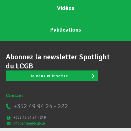
Vidéos
Publications
Abonnez la newsletter Spotlight
du LCGB
Je veux m'inscrire
Contact
+352 49 94 24 - 222
+352 49 94 24 - 249
infocenter@lcgb.lu