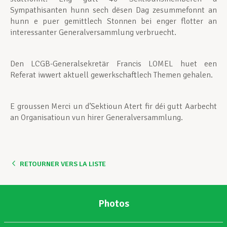
Sympathisanten hunn sech dësen Dag zesummefonnt an
hunn e puer gemittlech Stonnen bei enger flotter an
interessanter Generalversammlung verbruecht.
Den LCGB-Generalsekretär Francis LOMEL huet een
Referat iwwert aktuell gewerkschaftlech Themen gehalen.
E groussen Merci un d’Sektioun Atert fir déi gutt Aarbecht
an Organisatioun vun hirer Generalversammlung.
RETOURNER VERS LA LISTE
Photos