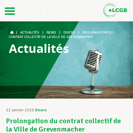
Contact
FR
DE
|
ACTUALITÉS
|
NEWS
|
DIVERS
|
PROLONGATION DU
CONTRAT COLLECTIF DE LA VILLE DE GREVENMACHER
Actualités
Le LCGB
Structures syndicales
Assistance au Travail
12 janvier 2016
Divers
Prolongation du contrat collectif de
Vos droits
la Ville de Grevenmacher