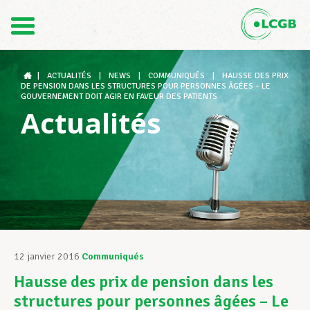
Contact
FR
DE
|
ACTUALITÉS
|
NEWS
|
COMMUNIQUÉS
|
HAUSSE DES PRIX
DE PENSION DANS LES STRUCTURES POUR PERSONNES ÂGÉES – LE
GOUVERNEMENT DOIT AGIR EN FAVEUR DES PATIENTS
Actualités
Le LCGB
Structures syndicales
Assistance au Travail
12 janvier 2016
Communiqués
Hausse des prix de pension dans les
Vos droits
structures pour personnes âgées – Le