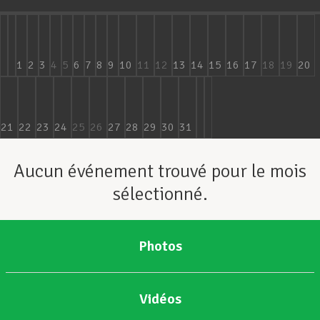
Assistance en vie privée
1
2
3
4
5
6
7
8
9
10
11
12
13
14
15
16
17
18
19
20
Développement professionnel
21
22
23
24
25
26
27
28
29
30
31
Devenir Membre
Aucun événement trouvé pour le mois
sélectionné.
Actualités
Photos
Vidéos