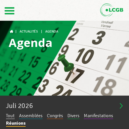
Contact
FR
DE
|
ACTUALITÉS
|
AGENDA
Agenda
Le LCGB
Structures syndicales
Assistance au Travail
Juli
2026
Tout
Assemblées
Congrès
Divers
Manifestations
Vos droits
Réunions