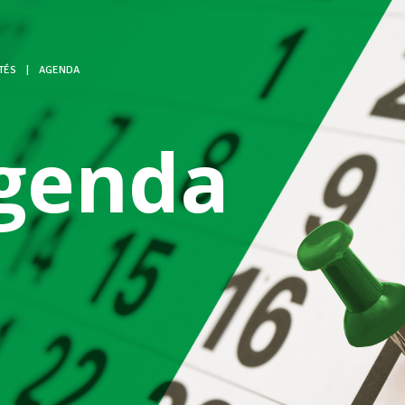
TÉS
|
AGENDA
genda