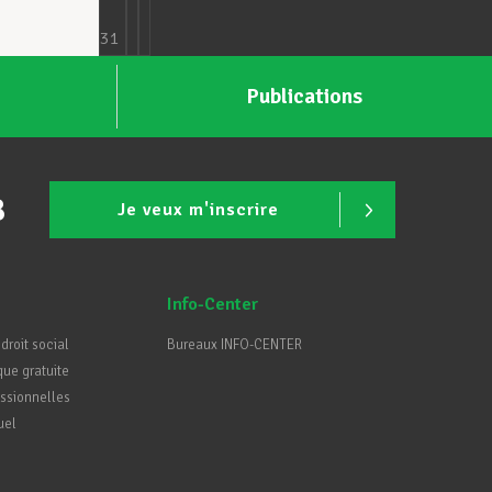
31
Publications
B
Je veux m'inscrire
Info-Center
 droit social
Bureaux INFO-CENTER
que gratuite
essionnelles
uel