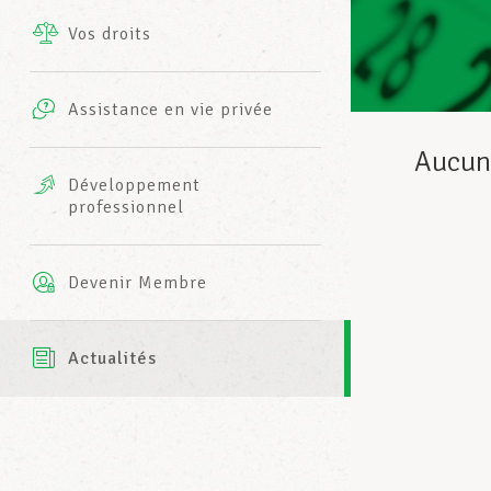
Vos droits
Prestations complémentaires
Charte
Photos
Assistance en vie privée
Harmonie Mutuelle
Bureaux INFO-CENTER
Aucun 
Vidéos
Développement
professionnel
Assurance AXA
L’équipe LCGB
Devenir Membre
Actualités