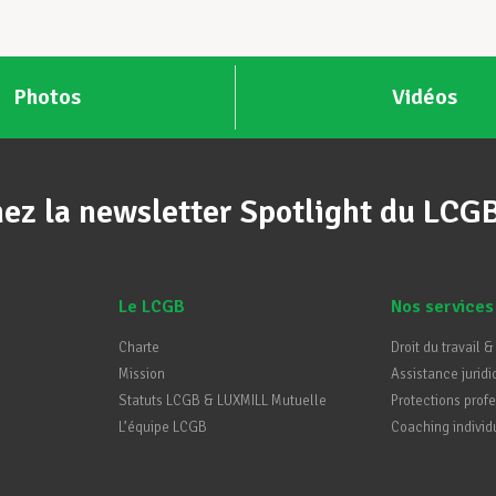
Photos
Vidéos
ez la newsletter Spotlight du LCG
Le LCGB
Nos services
Charte
Droit du travail &
Mission
Assistance juridi
Statuts LCGB & LUXMILL Mutuelle
Protections prof
L’équipe LCGB
Coaching individ