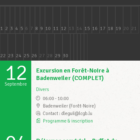
Assistance en vie privée
1
2
3
4
5
6
7
8
9
10
11
12
13
14
15
16
17
18
19
20
21
Développement professionnel
22
23
24
25
26
27
28
29
30
12
Devenir Membre
Excursion en Forêt-Noire à
Badenweiler (COMPLET)
Septembre
Actualités
Divers
06:00 - 10:00
Badenweiler (Forêt-Noire)
Contact : dleguil@lcgb.lu
Programme & inscription