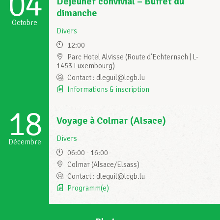
04
Déjeuner convivial – Buffet du
dimanche
Octobre
Divers
12:00
Parc Hotel Alvisse (Route d’Echternach | L-
1453 Luxembourg)
Contact : dleguil@lcgb.lu
Informations & inscription
18
Voyage à Colmar (Alsace)
Divers
Décembre
06:00 - 16:00
Colmar (Alsace/Elsass)
Contact : dleguil@lcgb.lu
Programm(e)