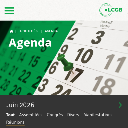
Contact
FR
DE
|
ACTUALITÉS
|
AGENDA
Agenda
Le LCGB
Structures syndicales
Assistance au Travail
Juin
2026
Tout
Assemblées
Congrès
Divers
Manifestations
Vos droits
Réunions