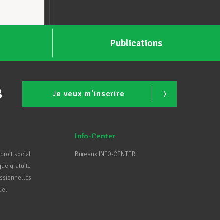
Publications
B
Je veux m'inscrire
Info-Center
 droit social
Bureaux INFO-CENTER
que gratuite
essionnelles
uel