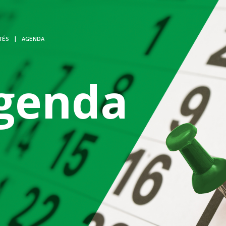
TÉS
|
AGENDA
genda