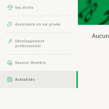
Vos droits
Prestations complémentaires
Charte
Photos
Assistance en vie privée
Harmonie Mutuelle
Bureaux INFO-CENTER
Aucun 
Vidéos
Développement
professionnel
Assurance AXA
L’équipe LCGB
Devenir Membre
Actualités