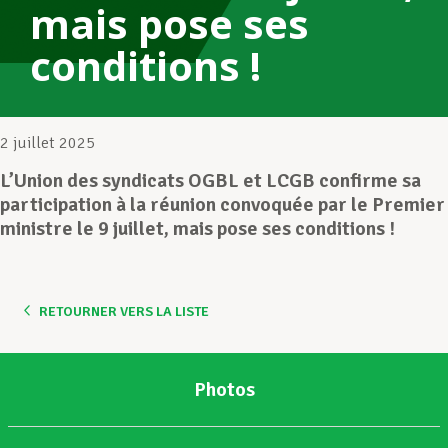
mais pose ses
conditions !
Assistance en vie privée
Développement professionnel
2 juillet 2025
L’Union des syndicats OGBL et LCGB confirme sa
participation à la réunion convoquée par le Premier
Devenir Membre
ministre le 9 juillet, mais pose ses conditions !
Actualités
RETOURNER VERS LA LISTE
Photos