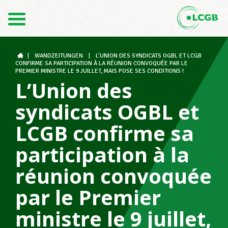
Contact
FR
DE
|
WANDZEITUNGEN
|
L’UNION DES SYNDICATS OGBL ET LCGB
CONFIRME SA PARTICIPATION À LA RÉUNION CONVOQUÉE PAR LE
PREMIER MINISTRE LE 9 JUILLET, MAIS POSE SES CONDITIONS !
L’Union des
Le LCGB
syndicats OGBL et
LCGB confirme sa
Structures syndicales
participation à la
réunion convoquée
Assistance au Travail
par le Premier
ministre le 9 juillet,
Vos droits