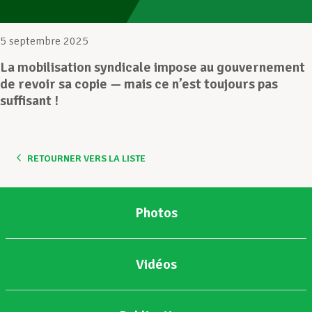
Assistance en vie privée
5 septembre 2025
La mobilisation syndicale impose au gouvernement
de revoir sa copie — mais ce n’est toujours pas
Développement professionnel
suffisant !
Devenir Membre
RETOURNER VERS LA LISTE
Actualités
Photos
Vidéos