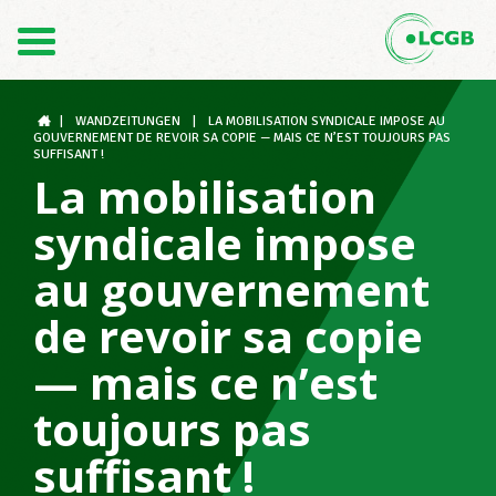
Contact
FR
DE
|
WANDZEITUNGEN
|
LA MOBILISATION SYNDICALE IMPOSE AU
GOUVERNEMENT DE REVOIR SA COPIE — MAIS CE N’EST TOUJOURS PAS
SUFFISANT !
La mobilisation
Le LCGB
syndicale impose
au gouvernement
Structures syndicales
de revoir sa copie
— mais ce n’est
Assistance au Travail
toujours pas
suffisant !
Vos droits