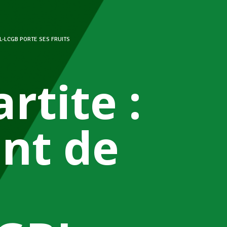
L-LCGB PORTE SES FRUITS
rtite :
nt de