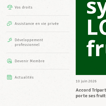
s
Vos droits
Prestations complémentaires
L
Charte
Photos
Assistance en vie privée
Harmonie Mutuelle
Bureaux INFO-CENTER
fr
Vidéos
Développement
professionnel
Assurance AXA
L’équipe LCGB
Devenir Membre
Actualités
10 juin 2026
Accord Tripart
porte ses fruit