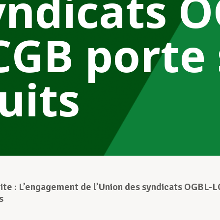
yndicats O
CGB porte 
uits
ite : L’engagement de l’Union des syndicats OGBL-
s