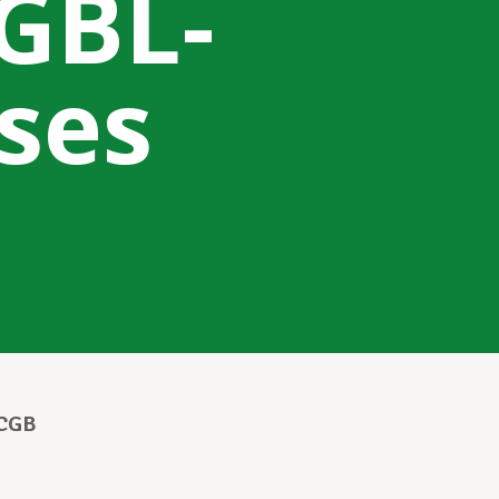
GBL-
ses
LCGB