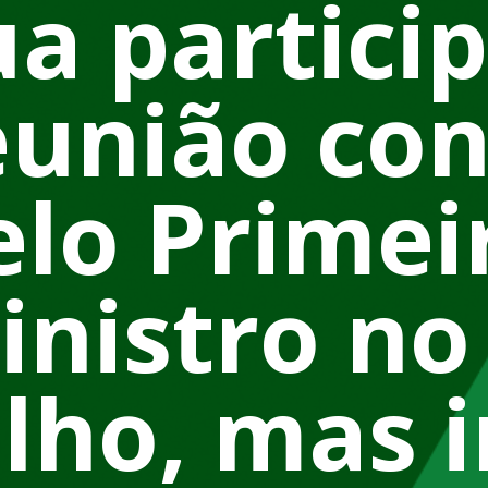
ua partici
eunião co
elo Primei
inistro no 
ulho, mas 