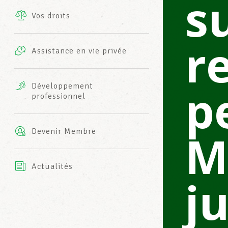
s
Vos droits
Prestations complémentaires
Charte
r
Photos
Assistance en vie privée
Harmonie Mutuelle
Bureaux INFO-CENTER
Vidéos
p
Développement
professionnel
Assurance AXA
L’équipe LCGB
M
Devenir Membre
Actualités
j