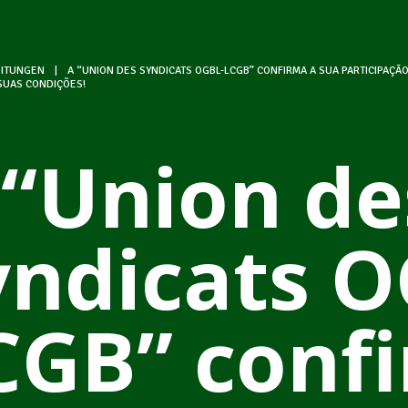
ITUNGEN
|
A “UNION DES SYNDICATS OGBL-LCGB” CONFIRMA A SUA PARTICIPAÇÃO
SUAS CONDIÇÕES!
 “Union de
yndicats O
CGB” conf