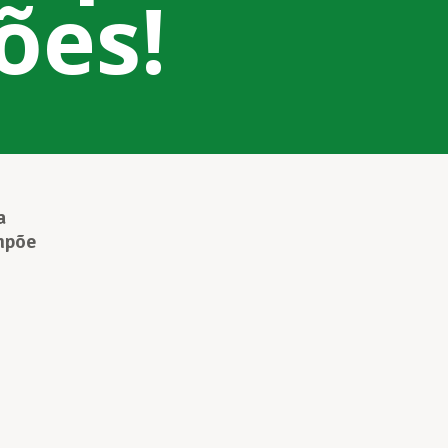
ões!
a
impõe