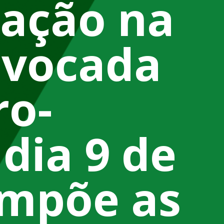
pação na
nvocada
ro-
dia 9 de
impõe as