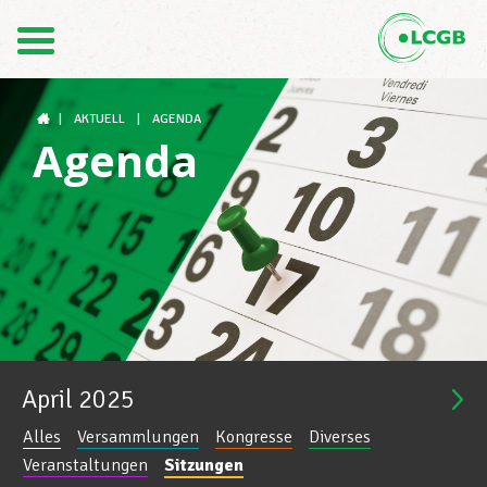
Kontakt
DE
FR
|
AKTUELL
|
AGENDA
Agenda
Der LCGB
Gewerkschaftsstrukturen
Unterstützung im Arbeitsalltag
April
2025
Alles
Versammlungen
Kongresse
Diverses
Ihre Rechte
Veranstaltungen
Sitzungen