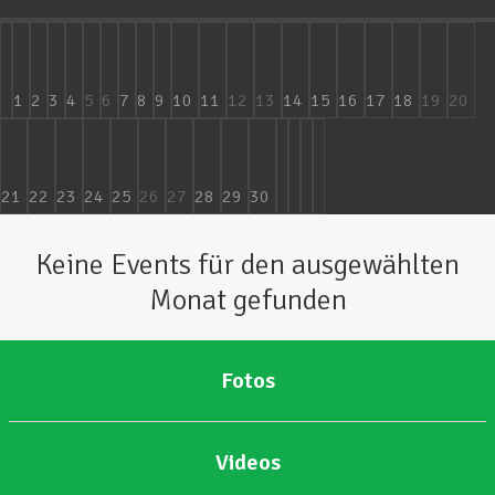
Unterstützung im Privatleben
1
2
3
4
5
6
7
8
9
10
11
12
13
14
15
16
17
18
19
20
Berufliche Weiterentwicklung
21
22
23
24
25
26
27
28
29
30
Mitglied werden
Keine Events für den ausgewählten
Monat gefunden
Aktuell
Fotos
Videos