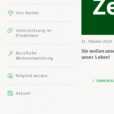
Z
Ergänzende Leistungen
Ihre Rechte
eitbild
Fotos
Unterstützung im
Harmonie Mutuelle
Privatleben
LCGB INFO-CENTER
Videos
31. Oktober 2025
Versicherung AXA
Sie wollen unse
Berufliche
Team des LCGBs
unser Leben!
Weiterentwicklung
Mitglied werden
ZURÜCK Z
Aktuell